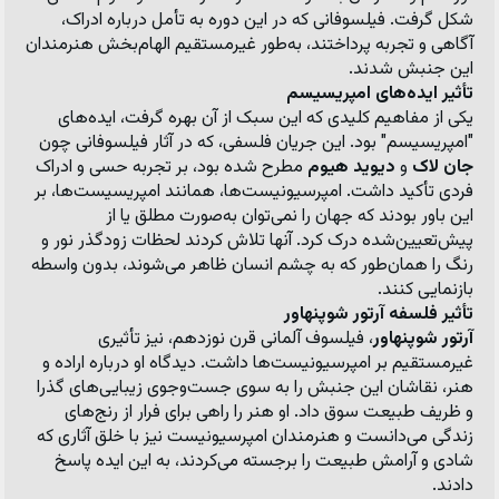
شکل گرفت. فیلسوفانی که در این دوره به تأمل درباره ادراک، 
آگاهی و تجربه پرداختند، به‌طور غیرمستقیم الهام‌بخش هنرمندان 
این جنبش شدند.
تأثیر ایده‌های امپریسیسم
یکی از مفاهیم کلیدی که این سبک از آن بهره گرفت، ایده‌های 
"امپریسیسم" بود. این جریان فلسفی، که در آثار فیلسوفانی چون 
جان لاک
 و 
دیوید هیوم
 مطرح شده بود، بر تجربه حسی و ادراک 
فردی تأکید داشت. امپرسیونیست‌ها، همانند امپریسیست‌ها، بر 
این باور بودند که جهان را نمی‌توان به‌صورت مطلق یا از 
پیش‌تعیین‌شده درک کرد. آنها تلاش کردند لحظات زودگذر نور و 
رنگ را همان‌طور که به چشم انسان ظاهر می‌شوند، بدون واسطه 
بازنمایی کنند.
تأثیر فلسفه آرتور شوپنهاور
آرتور شوپنهاور
، فیلسوف آلمانی قرن نوزدهم، نیز تأثیری 
غیرمستقیم بر امپرسیونیست‌ها داشت. دیدگاه او درباره اراده و 
هنر، نقاشان این جنبش را به سوی جست‌وجوی زیبایی‌های گذرا 
و ظریف طبیعت سوق داد. او هنر را راهی برای فرار از رنج‌های 
زندگی می‌دانست و هنرمندان امپرسیونیست نیز با خلق آثاری که 
شادی و آرامش طبیعت را برجسته می‌کردند، به این ایده پاسخ 
دادند.