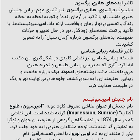
تأثیر ایده‌های هانری برگسون
فیلسوف فرانسوی، 
هانری برگسون
، نیز تأثیری مهم بر این جنبش 
هنری داشت. او با تأکید بر "زمان زنده" و تجربه لحظه به لحظه 
زندگی، تفسیری نو از زمان و واقعیت ارائه داد. امپرسیونیست‌ها، با 
تأکید بر ثبت لحظه‌های زودگذر، نور در حال تغییر و حرکات 
طبیعت، ایده‌های برگسون درباره "زمان سیال" را به تصویر 
کشیدند.
تأثیر فلسفه زیبایی‌شناسی
فلسفه زیبایی‌شناسی نیز نقشی کلیدی در شکل‌گیری این مکتب 
ایفا کرد. آثاری که به بررسی زیبایی طبیعی و تجربه هنری 
می‌پرداختند، مانند نوشته‌های 
ادموند برک
 درباره عظمت و 
زیبایی، هنرمندان را به سوی کشف جلوه‌های بی‌نهایت نور و رنگ 
در طبیعت هدایت کرد.
نام جنبش امپرسیونیسم
نام جنبش از عنوان نقاشی معروف کلود مونه، 
"امپرسیون، طلوع 
آفتاب" (Impression, Sunrise)
 گرفته شده است. این نقاشی 
که در سال 1874 در نمایشگاهی گروهی از هنرمندان جوان و نوگرا 
به نمایش گذاشته شد، توجه منتقدان هنری را به خود جلب کرد. 
یکی از منتقدان به نام 
لویی لوروا
، با لحنی تمسخرآمیز، نام 