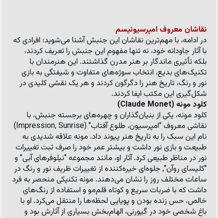
نقاشان معروف امپرسیونیسم
در ادامه، با مهم‌ترین نقاشان این جنبش آشنا می‌شوید؛ افرادی که 
با آثار جاودانه خود، نه تنها مفهوم این جنبش را تعریف کردند، 
بلکه تأثیری ماندگار بر هنر مدرن گذاشتند. این هنرمندان با 
تکنیک‌های بدیع، انتخاب سوژه‌های متفاوت و شیفتگی به بازی 
نور و رنگ، تاریخ هنر را دگرگون کردند و هر یک نقشی کلیدی در 
شکل‌گیری این مکتب ایفا کردند.
کلود مونه (Claude Monet)
کلود مونه، یکی از بنیان‌گذاران و چهره‌های برجسته جنبش، با 
نقاشی معروف 
"امپرسیون، طلوع آفتاب"
 (Impression, Sunrise) 
نام این سبک را به تاریخ هنر پیوند داد. مونه علاقه شدیدی به 
طبیعت و بازی نور داشت و بیشتر عمر خود را صرف ثبت تغییرات 
نور در مناظر طبیعی کرد. آثار او، مانند مجموعه 
"نیلوفرهای آبی"
 و 
"کلیسای روآن"
, جلوه‌ای خیره‌کننده از تغییرات ظریف نور و رنگ در 
ساعات مختلف روز را نشان می‌دهند. مونه تکنیکی منحصر به فرد 
داشت که با ضربات سریع و کوتاه قلم‌مو و استفاده از رنگ‌های 
خالص، حس زنده بودن و پویایی لحظه‌ها را منتقل می‌کرد. او با 
باغ شخصی خود در گیورنی، الهام‌بخش بسیاری از آثارش بود و 