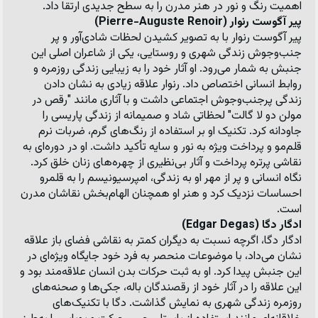
اهمیت رنگ و نور در هنر مدرن را به سطح جدیدی ارتقا داد.
پیر آگوست رنوار (Pierre-Auguste Renoir)
پیر آگوست رنوار با به تصویر کشیدن لحظات شادی‌آور و پر 
جنب‌وجوش زندگی شهری و روستایی، یکی از شاعران اصلی این 
جنبش به شمار می‌رود. او آثار خود را به زیبایی زندگی روزمره و 
روابط انسانی اختصاص داد. رنوار علاقه زیادی به نشان دادن 
زندگی پرجنب‌وجوش اجتماعی داشت و با آثاری مانند 
"رقص در 
مولن دو لا گالت"
 لحظاتی شاد و صمیمانه از زندگی پاریسی را 
جاودانه کرد. تکنیک او بر استفاده از رنگ‌های گرم، ضربات نرم 
قلم‌مو و پرداخت ویژه به نور و سایه تأکید داشت. او در دوره‌ای به 
نقاشی پرتره پرداخت و آثار بی‌نظیری از چهره‌های زنان خلق کرد. 
نگاه انسانی و پر از مهر او به زندگی، امپرسیونیسم را به قلمرو 
احساسات نزدیک کرد و هنر او همچنان الهام‌بخش نقاشان مدرن 
است.
ادگار دگا (Edgar Degas)
ادگار دگا، اگرچه نسبت به دیگران کمتر به نقاشی فضای باز علاقه 
نشان می‌داد، با موضوعات منحصر به فرد خود جایگاه ویژه‌ای در 
این جنبش پیدا کرد. او به ثبت حرکات بدن انسان علاقه‌مند بود و 
این علاقه را در آثار خود از رقصندگان باله، جکی‌ها و صحنه‌های 
روزمره زندگی شهری به نمایش گذاشت. دگا با تکنیک‌های 