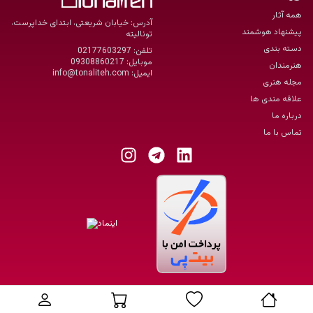
همه آثار
آدرس: خیابان شریعتی، ابتدای خداپرست،
پیشنهاد هوشمند
تونالیته
دسته بندی
تلفن:
02177603297
موبایل:
09308860217
هنرمندان
ایمیل:
info@tonaliteh.com
مجله هنری
علاقه مندی ها
درباره ما
تماس با ما