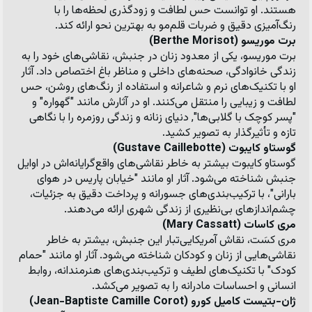
هستند. او توانست حس لطافت و زودگذری لحظه‌ها را با 
رنگ‌آمیزی دقیق و ضربات قلم‌مو به بهترین نحو ارائه کند.
برت موریسو (Berthe Morisot)
برت موریسو، یکی از معدود زنان در جنبش، نقاشی‌های خود را به 
زندگی خانوادگی، صحنه‌های داخلی و مناظر باغ اختصاص داد. آثار 
او با تکنیک‌های نرم و شاعرانه و استفاده از رنگ‌های روشن، حس 
لطافت و زیبایی را منتقل می‌کنند. او در آثارش مانند 
"گهواره"
 و 
"پسر کوچک با گلابی‌ها"
, دنیای زنانه و زندگی روزمره را با نگاهی 
تازه و تأثیرگذار به تصویر کشید.
گوستاو کایبوت (Gustave Caillebotte)
گوستاو کایبوت بیشتر به خاطر نقاشی‌های واقع‌گرایانه‌اش در اوایل 
جنبش شناخته می‌شود. آثار او مانند 
"خیابان پاریس در هوای 
بارانی"
، با ترکیب‌بندی‌های جسورانه و پرداخت دقیق به جزئیات، 
چشم‌اندازهای بی‌نظیری از زندگی شهری ارائه می‌دهند.
مری کاسات (Mary Cassatt)
مری کسَت، نقاش آمریکایی‌تبار این جنبش، بیشتر به خاطر 
نقاشی‌هایی از زنان و کودکان شناخته می‌شود. آثار او مانند 
"حمام 
کودک"
 با تکنیک‌های لطیف و ترکیب‌بندی‌های هنرمندانه، روابط 
انسانی و احساسات مادرانه را به تصویر می‌کشد.
ژان-بتیست کامیل کورو (Jean-Baptiste Camille Corot)