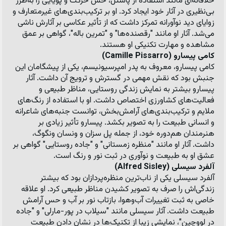
خلاقانه‌ای مانند استفاده از پاستل، حس حرکت و پویایی را به‌طرز 
بی‌نظیری در آثار خود ایجاد کرد. او بر ترکیب‌بندی‌های غیرمتعارف و 
زوایای دید نوآورانه تمرکز داشت که از تأثیر عکاسی بر آثارش ناشی 
می‌شد. آثار او مانند 
"رقصنده‌ها"
 و 
"تمرین باله"
، گواهی بر عمق 
مشاهده و مهارت تکنیکی او هستند.
کامی پیسارو (Camille Pissarro)
کامی پیسارو، معروف به پدر امپرسیونیسم، یکی از پیشگامان این 
جنبش بود که نقش مهمی در گسترش و ترویج آن داشت. آثار 
پیسارو بیشتر به نمایش زندگی روستایی، مناظر طبیعی و 
فعالیت‌های کشاورزی اختصاص داشت. او با استفاده از رنگ‌های 
ملایم و ترکیب‌بندی‌های آرامش‌بخش، توانست جنبه‌های شاعرانه 
و انسانی طبیعت را به تصویر بکشد. پیسارو تأثیر زیادی بر 
هنرمندان هم‌دوره خود، از جمله پل سزان و ونسان ونگوگ، 
داشت. آثار او مانند 
"منظره زمستانی"
 و 
"جاده روستایی"
 گواهی بر 
عشق او به طبیعت و نوآوری در ثبت نور و رنگ است.
آلفرد سیسلی (Alfred Sisley)
آلفرد سیسلی یکی از ناب‌ترین منظره‌پردازان بود که بیشتر 
زندگی‌اش را صرف به تصویر کشیدن مناظر طبیعی کرد. او علاقه 
خاصی به ثبت تغییرات آب‌وهوا، بازتاب نور بر آب و حس آرامش 
طبیعت داشت. آثار سیسلی مانند 
"سیلاب در پور-مارلی"
 و 
"جاده 
در لووچین"
، نمایشی زیبا از تکنیک‌ها در نشان دادن طبیعت 