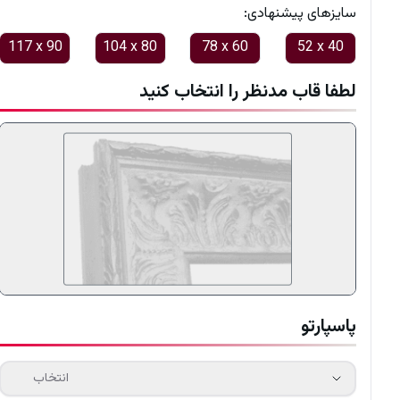
:سایزهای پیشنهادی
117
x
90
104
x
80
78
x
60
52
x
40
لطفا قاب مدنظر را انتخاب کنید
پاسپارتو
انتخاب