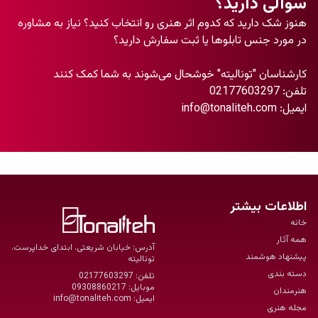
سوالی دارید؟
هنوز شک دارید که کدوم اثر هنری رو انتخاب کنید؟ نیاز به مشاوره
در مورد جنس تابلو‌ها یا ثبت سفارش دارید؟
کارشناسان "تونالیته" خوشحال می‌شوند به شما کمک کنند
تلفن:
02177603297
ایمیل:
info@tonaliteh.com
اطلاعات بیشتر
خانه
همه آثار
آدرس: خیابان شریعتی، ابتدای خداپرست،
پیشنهاد هوشمند
تونالیته
دسته بندی
تلفن:
02177603297
موبایل:
09308860217
هنرمندان
ایمیل:
info@tonaliteh.com
مجله هنری