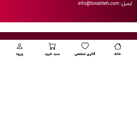
ایمیل:
info@tonaliteh.com
اطلاعات بیشتر
خانه
خانه
گالری شخصی
سبد خرید
ورود
همه آثار
آدرس: خیابان شریعتی، ابتدای خداپرست،
پیشنهاد هوشمند
تونالیته
دسته بندی
تلفن:
02177603297
موبایل:
09308860217
هنرمندان
ایمیل:
info@tonaliteh.com
مجله هنری
علاقه مندی ها
درباره ما
تماس با ما