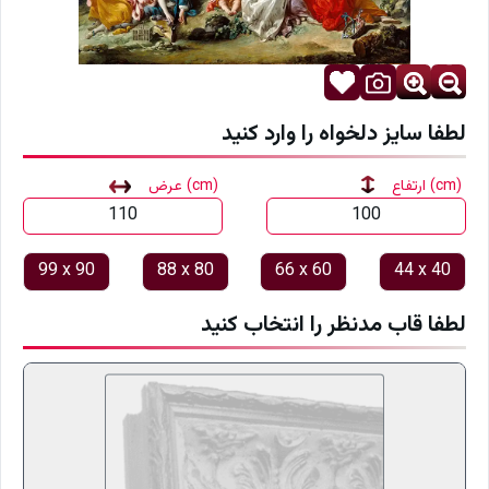
لطفا سایز دلخواه را وارد کنید
(cm)
ارتفاع
(cm)
عرض
99
x
90
88
x
80
66
x
60
44
x
40
لطفا قاب مدنظر را انتخاب کنید